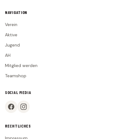
Statistik
NAVIGATION
2. MANNSCHAFT
Verein
Spielplan
Aktive
Tabelle
Jugend
Kader
Statistik
AH
Mitglied werden
JUGEND
Teamshop
G-Junioren (U7)
F-Junioren (U8/U9)
SOCIAL MEDIA
E-Junioren (U10/U11)
D-Junioren (U12/U13)
AH
RECHTLICHES
Impressum
MITGLIED WERDEN