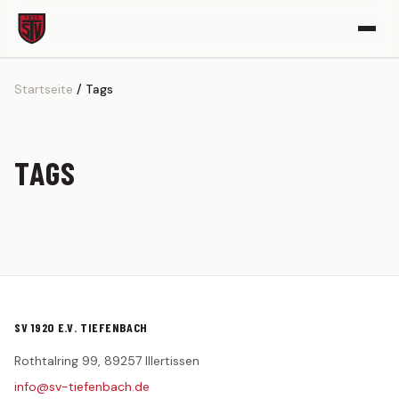
Startseite
Tags
VEREIN
Vereinsgeschichte
Sportgelände
TAGS
Partner werden
Kickerle-Archiv
AKTIVE
1. MANNSCHAFT
Spielplan
SV 1920 E.V. TIEFENBACH
Tabelle
Rothtalring 99, 89257 Illertissen
Kader
info@sv-tiefenbach.de