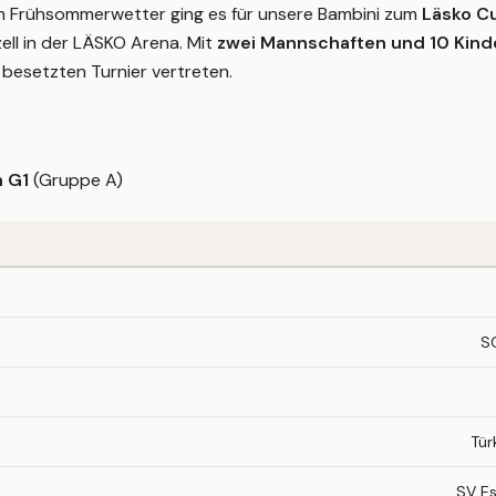
m Frühsommerwetter ging es für unsere Bambini zum
Läsko C
zell in der LÄSKO Arena. Mit
zwei Mannschaften und 10 Kind
 besetzten Turnier vertreten.
h G1
(Gruppe A)
S
Tür
SV E