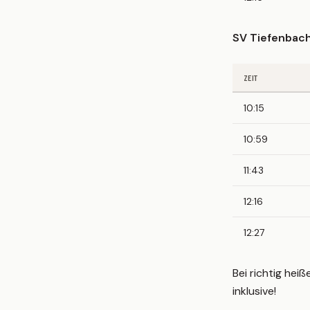
SV Tiefenbac
ZEIT
10:15
10:59
11:43
12:16
12:27
Bei richtig he
inklusive!