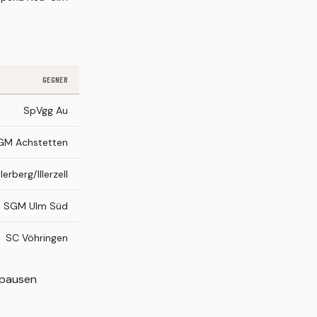
GEGNER
SpVgg Au
GM Achstetten
lerberg/Illerzell
SGM Ulm Süd
SC Vöhringen
kpausen