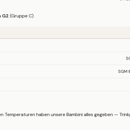
h G2
(Gruppe C)
S
SGM Il
ißen Temperaturen haben unsere Bambini alles gegeben — Trin