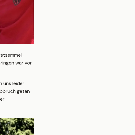
rstsemmel,
ringen war vor
 uns leider
 Abbruch getan
ter