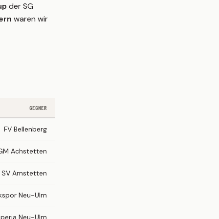
up
der SG
ern
waren wir
GEGNER
FV Bellenberg
GM Achstetten
SV Amstetten
kspor Neu-Ulm
speria Neu-Ulm