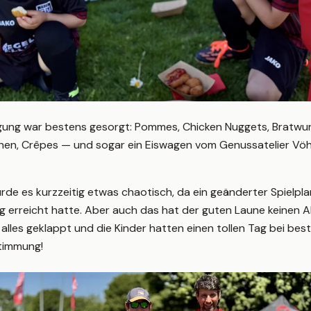
egung war bestens gesorgt: Pommes, Chicken Nuggets, Bratwu
hen, Crêpes — und sogar ein Eiswagen vom Genussatelier Vöh
e es kurzzeitig etwas chaotisch, da ein geänderter Spielplan
tig erreicht hatte. Aber auch das hat der guten Laune keinen
lles geklappt und die Kinder hatten einen tollen Tag bei bes
timmung!