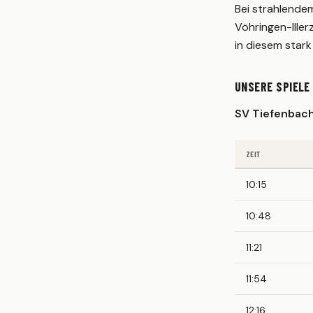
Bei strahlende
Vöhringen-Iller
in diesem stark
UNSERE SPIELE
SV Tiefenbac
ZEIT
10:15
10:48
11:21
11:54
12:16