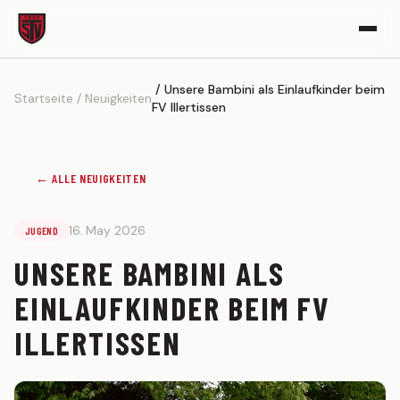
Unsere Bambini als Einlaufkinder beim
VEREIN
Startseite
Neuigkeiten
FV Illertissen
Vereinsgeschichte
Sportgelände
← ALLE NEUIGKEITEN
Partner werden
Kickerle-Archiv
16. May 2026
JUGEND
AKTIVE
UNSERE BAMBINI ALS
1. MANNSCHAFT
EINLAUFKINDER BEIM FV
Spielplan
ILLERTISSEN
Tabelle
Kader