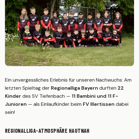
Statistik
2. MANNSCHAFT
Spielplan
Tabelle
Kader
Statistik
JUGEND
G-Junioren (U7)
Ein unvergessliches Erlebnis für unseren Nachwuchs: Am
letzten Spieltag der
Regionalliga Bayern
durften
22
F-Junioren (U8/U9)
Kinder
des SV Tiefenbach —
11 Bambini und 11 F-
E-Junioren (U10/U11)
Junioren
— als Einlaufkinder beim
FV Illertissen
dabei
sein!
D-Junioren (U12/U13)
AH
REGIONALLIGA-ATMOSPHÄRE HAUTNAH
MITGLIED WERDEN