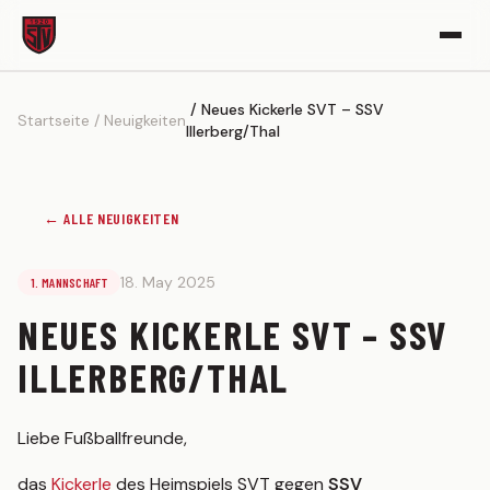
Neues Kickerle SVT – SSV
VEREIN
Startseite
Neuigkeiten
Illerberg/Thal
Vereinsgeschichte
Sportgelände
← ALLE NEUIGKEITEN
Partner werden
Kickerle-Archiv
18. May 2025
1. MANNSCHAFT
AKTIVE
NEUES KICKERLE SVT – SSV
1. MANNSCHAFT
ILLERBERG/THAL
Spielplan
Tabelle
Liebe Fußballfreunde,
Kader
das
Kickerle
des Heimspiels SVT gegen
SSV