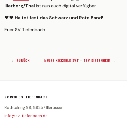
Statistik
Illerberg/Thal
ist nun auch digital verfügbar.
2. MANNSCHAFT
🖤❤️
Haltet fest das Schwarz und Rote Band!
Spielplan
Euer SV Tiefenbach
Tabelle
Kader
Statistik
← ZURÜCK
NEUES KICKERLE SVT – TSV DIETENHEIM →
JUGEND
G-Junioren (U7)
F-Junioren (U8/U9)
E-Junioren (U10/U11)
SV 1920 E.V. TIEFENBACH
D-Junioren (U12/U13)
Rothtalring 99, 89257 Illertissen
AH
info@sv-tiefenbach.de
MITGLIED WERDEN