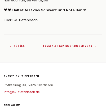
nun auch digital verfügbar.
Statistik
🖤❤️
Haltet fest das Schwarz und Rote Band!
2. MANNSCHAFT
Spielplan
Euer SV Tiefenbach
Tabelle
Kader
Statistik
← ZURÜCK
FUSSBALLTRAINING D-JUGEND 2025 →
JUGEND
G-Junioren (U7)
F-Junioren (U8/U9)
SV 1920 E.V. TIEFENBACH
E-Junioren (U10/U11)
Rothtalring 99, 89257 Illertissen
D-Junioren (U12/U13)
info@sv-tiefenbach.de
AH
NAVIGATION
MITGLIED WERDEN