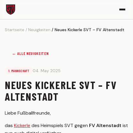
Startseite
Neuigkeiten
Neues Kickerle SVT – FV Altenstadt
VEREIN
Vereinsgeschichte
Sportgelände
← ALLE NEUIGKEITEN
Partner werden
04. May 2025
1. MANNSCHAFT
Kickerle-Archiv
NEUES KICKERLE SVT – FV
AKTIVE
ALTENSTADT
1. MANNSCHAFT
Spielplan
Liebe Fußballfreunde,
Tabelle
das
Kickerle
des Heimspiels SVT gegen
FV Altenstadt
ist
Kader