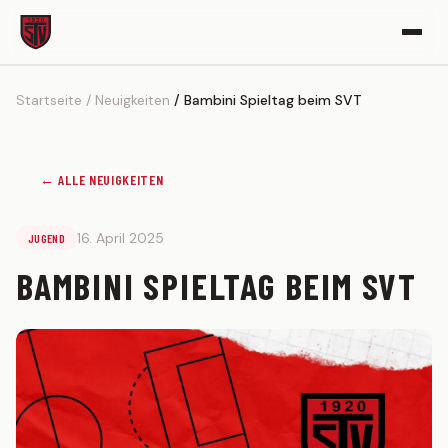
Startseite
Neuigkeiten
Bambini Spieltag beim SVT
VEREIN
Vereinsgeschichte
Sportgelände
← ALLE NEUIGKEITEN
Partner werden
16. April 2025
JUGEND
Kickerle-Archiv
BAMBINI SPIELTAG BEIM SVT
AKTIVE
1. MANNSCHAFT
Spielplan
Tabelle
Kader