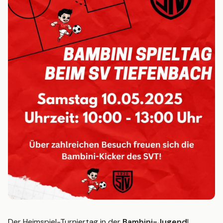
Statistik
2. MANNSCHAFT
Spielplan
Tabelle
Kader
Statistik
JUGEND
G-Junioren (U7)
F-Junioren (U8/U9)
E-Junioren (U10/U11)
D-Junioren (U12/U13)
AH
Der Heimspiel-Turniertag in der
Bambini-Jugend
!
MITGLIED WERDEN