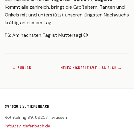
Kommt alle zahlreich, bringt die Großeltern, Tanten und
TEAMSHOP
Onkels mit und unterstützt unseren jüngsten Nachwuchs
kräftig an diesem Tag.
PS: Am nächsten Tag ist Muttertag! 😉
← ZURÜCK
NEUES KICKERLE SVT – SG BUCH →
SV 1920 E.V. TIEFENBACH
Rothtalring 99, 89257 Illertissen
info@sv-tiefenbach.de