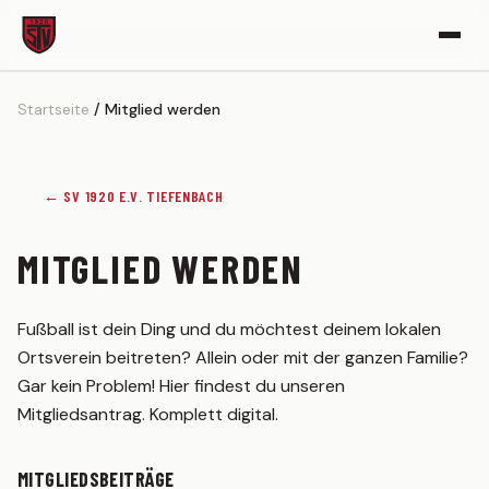
Startseite
Mitglied werden
VEREIN
Vereinsgeschichte
Sportgelände
← SV 1920 E.V. TIEFENBACH
Partner werden
MITGLIED WERDEN
Kickerle-Archiv
AKTIVE
Fußball ist dein Ding und du möchtest deinem lokalen
Ortsverein beitreten? Allein oder mit der ganzen Familie?
1. MANNSCHAFT
Gar kein Problem! Hier findest du unseren
Spielplan
Mitgliedsantrag. Komplett digital.
Tabelle
Kader
MITGLIEDSBEITRÄGE