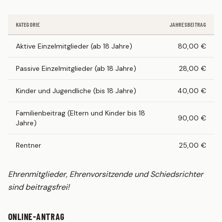
Statistik
2. MANNSCHAFT
KATEGORIE
JAHRESBEITRAG
Spielplan
Aktive Einzelmitglieder (ab 18 Jahre)
80,00 €
Tabelle
Passive Einzelmitglieder (ab 18 Jahre)
28,00 €
Kader
Statistik
Kinder und Jugendliche (bis 18 Jahre)
40,00 €
JUGEND
Familienbeitrag (Eltern und Kinder bis 18
90,00 €
Jahre)
G-Junioren (U7)
F-Junioren (U8/U9)
Rentner
25,00 €
E-Junioren (U10/U11)
Ehrenmitglieder, Ehrenvorsitzende und Schiedsrichter
D-Junioren (U12/U13)
sind beitragsfrei!
AH
ONLINE-ANTRAG
MITGLIED WERDEN