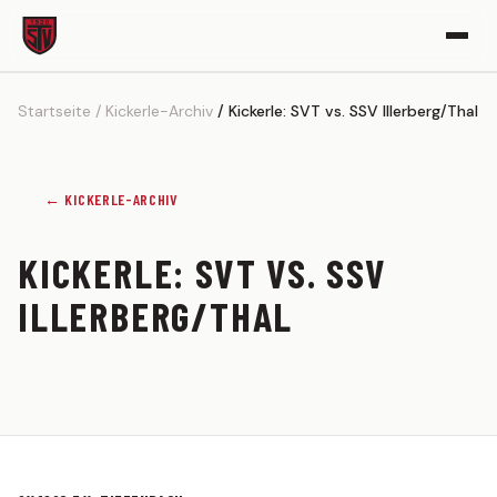
Startseite
Kickerle-Archiv
Kickerle: SVT vs. SSV Illerberg/Thal
VEREIN
Vereinsgeschichte
Sportgelände
← KICKERLE-ARCHIV
Partner werden
KICKERLE: SVT VS. SSV
Kickerle-Archiv
ILLERBERG/THAL
AKTIVE
1. MANNSCHAFT
Spielplan
Tabelle
Kader