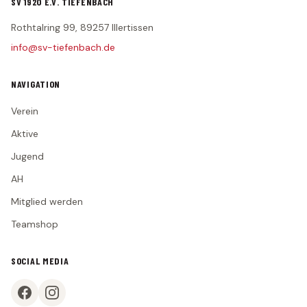
SV 1920 E.V. TIEFENBACH
Statistik
Rothtalring 99, 89257 Illertissen
2. MANNSCHAFT
info@sv-tiefenbach.de
Spielplan
Tabelle
NAVIGATION
Kader
Verein
Statistik
Aktive
JUGEND
Jugend
G-Junioren (U7)
AH
F-Junioren (U8/U9)
Mitglied werden
Teamshop
E-Junioren (U10/U11)
D-Junioren (U12/U13)
SOCIAL MEDIA
AH
MITGLIED WERDEN