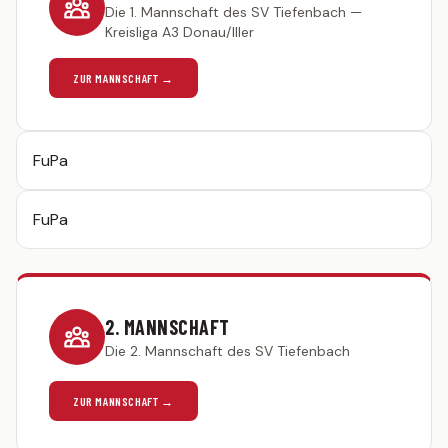
Die 1. Mannschaft des SV Tiefenbach —
Statistik
Kreisliga A3 Donau/Iller
2. MANNSCHAFT
ZUR MANNSCHAFT →
Spielplan
Tabelle
Kader
FuPa
Statistik
JUGEND
FuPa
G-Junioren (U7)
F-Junioren (U8/U9)
2. MANNSCHAFT
E-Junioren (U10/U11)
Die 2. Mannschaft des SV Tiefenbach
D-Junioren (U12/U13)
AH
ZUR MANNSCHAFT →
MITGLIED WERDEN