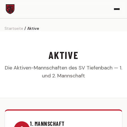
Startseite
Aktive
VEREIN
Vereinsgeschichte
Sportgelände
AKTIVE
Partner werden
Die Aktiven-Mannschaften des SV Tiefenbach — 1.
Kickerle-Archiv
und 2. Mannschaft
AKTIVE
1. MANNSCHAFT
Spielplan
Tabelle
Kader
1. MANNSCHAFT